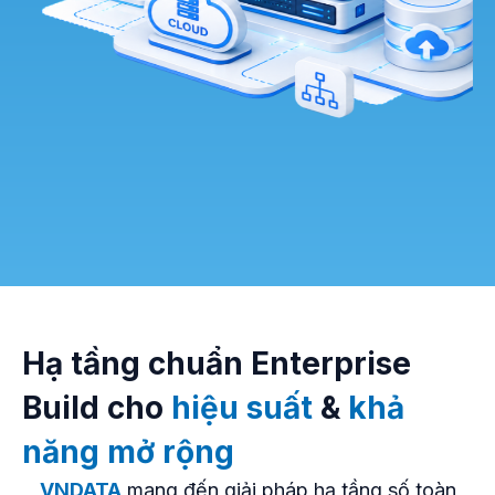
Hạ tầng chuẩn Enterprise
Build cho
hiệu suất
&
khả
năng mở rộng
VNDATA
mang đến giải pháp hạ tầng số toàn