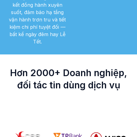
kết đồng hành xuyên
suốt, đảm bảo hạ tầng
vận hành trơn tru và tiết
kiệm chi phí tuyệt đối —
bất kể ngày đêm hay Lễ
Tết.
Hơn 2000+ Doanh nghiệp,
đối tác tin dùng dịch vụ