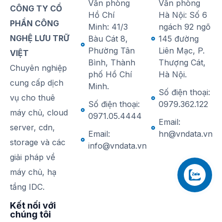
Văn phòng
Văn phòng
CÔNG TY CỔ
Hồ Chí
Hà Nội: Số 6
PHẦN CÔNG
Minh: 41/3
ngách 92 ngõ
NGHỆ LƯU TRỮ
Bàu Cát 8,
145 đường
Phường Tân
Liên Mạc, P.
VIỆT
Bình, Thành
Thượng Cát,
Chuyên nghiệp
phố Hồ Chí
Hà Nội.
cung cấp dịch
Minh.
Số điện thoại:
vụ cho thuê
Số điện thoại:
0979.362.122
máy chủ, cloud
0971.05.4444
Email:
server, cdn,
Email:
hn@vndata.vn
storage và các
info@vndata.vn
giải pháp về
máy chủ, hạ
tầng IDC.
Kết nối với
chúng tôi