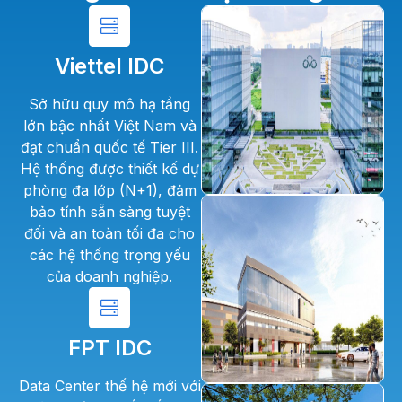
Viettel IDC
Sở hữu quy mô hạ tầng
lớn bậc nhất Việt Nam và
đạt chuẩn quốc tế Tier III.
Hệ thống được thiết kế dự
phòng đa lớp (N+1), đảm
bảo tính sẵn sàng tuyệt
đối và an toàn tối đa cho
các hệ thống trọng yếu
của doanh nghiệp.
FPT IDC
Data Center thế hệ mới với