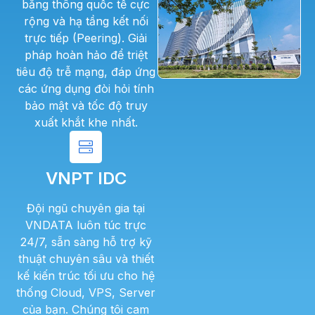
băng thông quốc tế cực
rộng và hạ tầng kết nối
trực tiếp (Peering). Giải
pháp hoàn hảo để triệt
tiêu độ trễ mạng, đáp ứng
các ứng dụng đòi hỏi tính
bảo mật và tốc độ truy
xuất khắt khe nhất.
VNPT IDC
Đội ngũ chuyên gia tại
VNDATA luôn túc trực
24/7, sẵn sàng hỗ trợ kỹ
thuật chuyên sâu và thiết
kế kiến trúc tối ưu cho hệ
thống Cloud, VPS, Server
của bạn. Chúng tôi cam