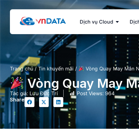
Dịch vụ Cloud
Dịc
Trang chủ
/
Tin khuyến mãi
/
Vòng Quay May Mắn N
Vòng Quay May Mắ
Tác giả:
Lưu Đức Trí
Post Views:
964
Share