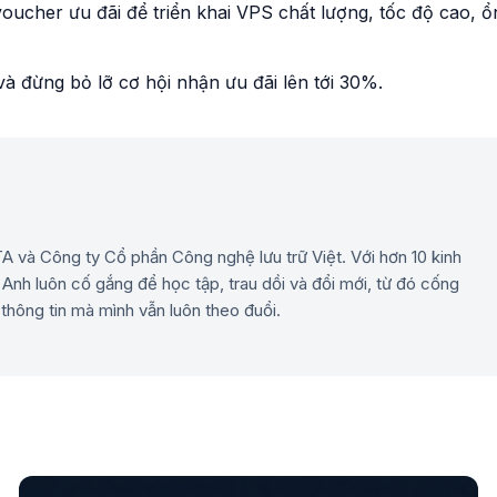
voucher ưu đãi để triển khai VPS chất lượng, tốc độ cao, ổ
đừng bỏ lỡ cơ hội nhận ưu đãi lên tới 30%.
 và Công ty Cổ phần Công nghệ lưu trữ Việt. Với hơn 10 kinh
Anh luôn cố gắng để học tập, trau dồi và đổi mới, từ đó cống
ông tin mà mình vẫn luôn theo đuổi.