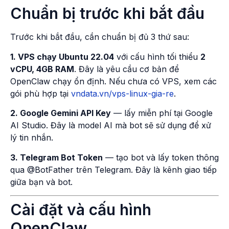
Chuẩn bị trước khi bắt đầu
Trước khi bắt đầu, cần chuẩn bị đủ 3 thứ sau:
1. VPS chạy Ubuntu 22.04
với cấu hình tối thiểu
2
vCPU, 4GB RAM
. Đây là yêu cầu cơ bản để
OpenClaw chạy ổn định. Nếu chưa có VPS, xem các
gói phù hợp tại
vndata.vn/vps-linux-gia-re
.
2. Google Gemini API Key
— lấy miễn phí tại Google
AI Studio. Đây là model AI mà bot sẽ sử dụng để xử
lý tin nhắn.
3. Telegram Bot Token
— tạo bot và lấy token thông
qua @BotFather trên Telegram. Đây là kênh giao tiếp
giữa bạn và bot.
Cài đặt và cấu hình
OpenClaw