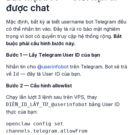
được chat
Mặc định, bất kỳ ai biết username bot Telegram đều
có thể nhắn tin vào. Đây là rủi ro bảo mật nghiêm
trọng vì bot có quyền truy cập hệ thống rộng.
Bắt
buộc phải cấu hình bước này.
Bước 1 — Lấy Telegram User ID của bạn
Nhắn tin cho
@userinfobot
trên Telegram. Bot sẽ trả
về
— đây là User ID của bạn.
Id
Bước 2 — Cấu hình allowlist
Chạy lần lượt 3 lệnh sau trên VPS, thay
bằng User ID
ĐIỀN_ID_LẤY_TỪ_@userinfobot
thực của bạn:
openclaw config set 
channels.telegram.allowFrom 