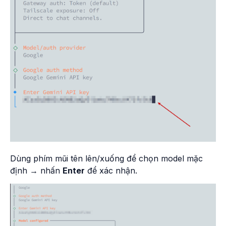
Dùng phím mũi tên lên/xuống để chọn model mặc
định → nhấn
Enter
để xác nhận.