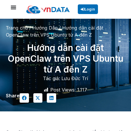
Login
Trang chủ
/
Hướng Dẫn
/
Hướng dẫn cài đặt
OpenClaw trên VPS Ubuntu từ A đến Z
Hướng dẫn cài đặt
OpenClaw trên VPS Ubuntu
từ A đến Z
Tác giả:
Lưu Đức Trí
Post Views:
1.117
Share