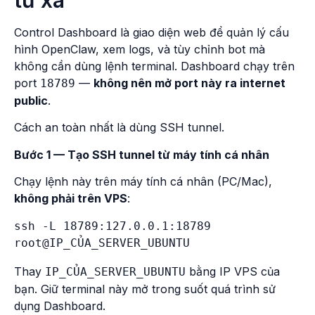
từ xa
Control Dashboard là giao diện web để quản lý cấu
hình OpenClaw, xem logs, và tùy chỉnh bot mà
không cần dùng lệnh terminal. Dashboard chạy trên
port
—
không nên mở port này ra internet
18789
public
.
Cách an toàn nhất là dùng SSH tunnel.
Bước 1 — Tạo SSH tunnel từ máy tính cá nhân
Chạy lệnh này trên máy tính cá nhân (PC/Mac),
không phải trên VPS
:
ssh -L 18789:127.0.0.1:18789 
Thay
bằng IP VPS của
IP_CỦA_SERVER_UBUNTU
bạn. Giữ terminal này mở trong suốt quá trình sử
dụng Dashboard.