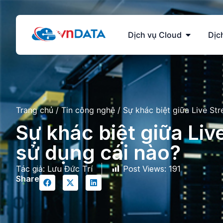
Dịch vụ Cloud
Dịc
Trang chủ
/
Tin công nghệ
/
Sự khác biệt giữa Live St
Sự khác biệt giữa Li
sử dụng cái nào?
Tác giả:
Lưu Đức Trí
Post Views:
191
Share