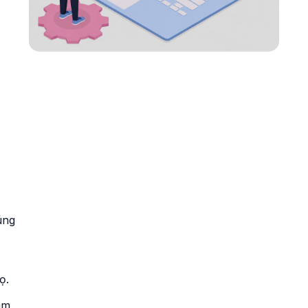
úng
ọ.
àm