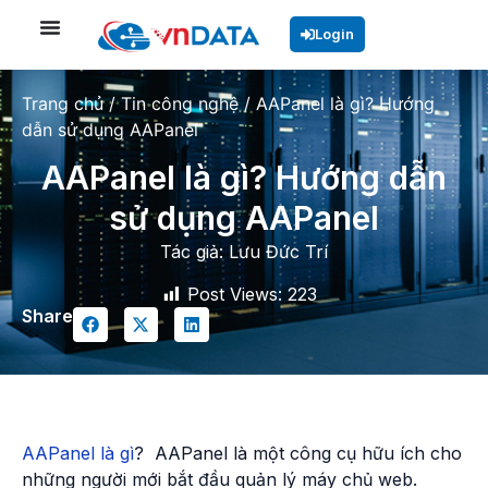
Login
Trang chủ
/
Tin công nghệ
/
AAPanel là gì? Hướng
dẫn sử dụng AAPanel
AAPanel là gì? Hướng dẫn
sử dụng AAPanel
Tác giả:
Lưu Đức Trí
Post Views:
223
Share
AAPanel là gì
? AAPanel là một công cụ hữu ích cho
những người mới bắt đầu quản lý máy chủ web.