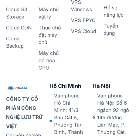
VPS
Hồ sơ
Cloud S3
Máy chủ
Windows
năng lực
Storage
vật lý
VPS EPYC
Tuyển
Cloud CDN
Thuê chỗ
VPS Cloud
dụng
đặt máy
Cloud
chủ
Backup
Máy chủ
đồ hoạ
GPU
Hồ Chí Minh
Hà Nội
Văn phòng
Văn phòng
CÔNG TY CỔ
Hồ Chí
Hà Nội: Số 6
PHẦN CÔNG
Minh: 41/3
ngách 92 ngõ
NGHỆ LƯU TRỮ
Bàu Cát 8,
145 đường
Phường Tân
Liên Mạc, P.
VIỆT
Bình, Thành
Thượng Cát,
Chuyên nghiệp