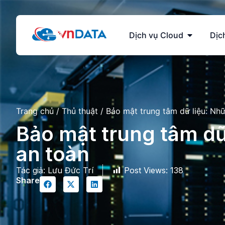
Dịch vụ Cloud
Dịc
Trang chủ
/
Thủ thuật
/
Bảo mật trung tâm dữ liệu: Nh
Bảo mật trung tâm dữ
an toàn
Tác giả:
Lưu Đức Trí
Post Views:
138
Share