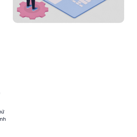
n
hứ
ính