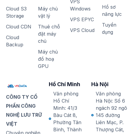
VPS
Hồ sơ
Cloud S3
Máy chủ
Windows
năng lực
Storage
vật lý
VPS EPYC
Tuyển
Cloud CDN
Thuê chỗ
VPS Cloud
dụng
đặt máy
Cloud
chủ
Backup
Máy chủ
đồ hoạ
GPU
Hồ Chí Minh
Hà Nội
Văn phòng
Văn phòng
CÔNG TY CỔ
Hồ Chí
Hà Nội: Số 6
PHẦN CÔNG
Minh: 41/3
ngách 92 ngõ
NGHỆ LƯU TRỮ
Bàu Cát 8,
145 đường
Phường Tân
Liên Mạc, P.
VIỆT
Bình, Thành
Thượng Cát,
Chuyên nghiệp