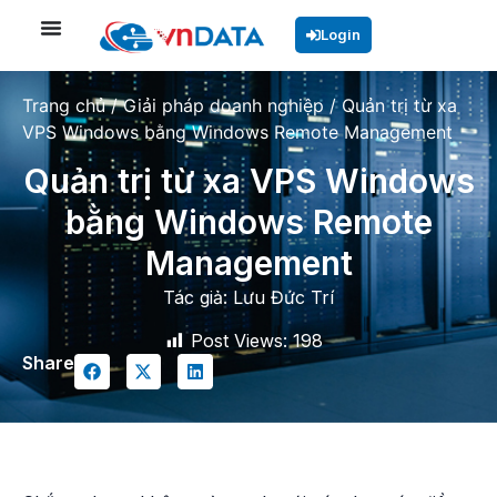
Login
Trang chủ
/
Giải pháp doanh nghiệp
/
Quản trị từ xa
VPS Windows bằng Windows Remote Management
Quản trị từ xa VPS Windows
bằng Windows Remote
Management
Tác giả:
Lưu Đức Trí
Post Views:
198
Share