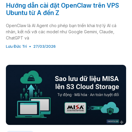
Hướng dẫn cài đặt OpenClaw trên VPS
Ubuntu từ A đến Z
OpenClaw là AI Agent cho phép bạn triển khai trợ lý AI cá
nhân, kết nối với các model như Google Gemini, Claude,
ChatGPT và
Lưu Đức Trí
27/03/2026