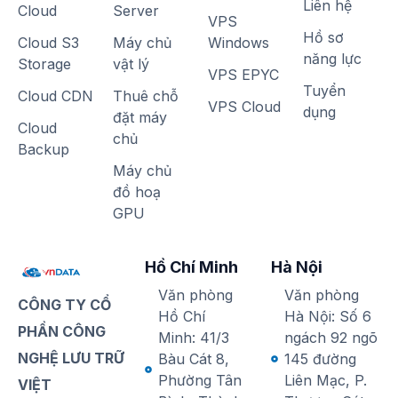
Liên hệ
Cloud
Server
VPS
Hồ sơ
Cloud S3
Máy chủ
Windows
năng lực
Storage
vật lý
VPS EPYC
Tuyển
Cloud CDN
Thuê chỗ
VPS Cloud
dụng
đặt máy
Cloud
chủ
Backup
Máy chủ
đồ hoạ
GPU
Hồ Chí Minh
Hà Nội
Văn phòng
Văn phòng
CÔNG TY CỔ
Hồ Chí
Hà Nội: Số 6
PHẦN CÔNG
Minh: 41/3
ngách 92 ngõ
NGHỆ LƯU TRỮ
Bàu Cát 8,
145 đường
Phường Tân
Liên Mạc, P.
VIỆT