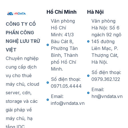
Hồ Chí Minh
Hà Nội
Văn phòng
Văn phòng
CÔNG TY CỔ
Hồ Chí
Hà Nội: Số 6
PHẦN CÔNG
Minh: 41/3
ngách 92 ngõ
NGHỆ LƯU TRỮ
Bàu Cát 8,
145 đường
Phường Tân
Liên Mạc, P.
VIỆT
Bình, Thành
Thượng Cát,
Chuyên nghiệp
phố Hồ Chí
Hà Nội.
cung cấp dịch
Minh.
Số điện thoại:
vụ cho thuê
Số điện thoại:
0979.362.122
máy chủ, cloud
0971.05.4444
Email:
server, cdn,
Email:
hn@vndata.vn
storage và các
info@vndata.vn
giải pháp về
máy chủ, hạ
tầng IDC.