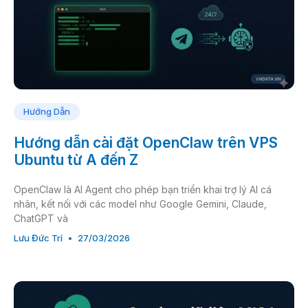
Hướng Dẫn
Hướng dẫn cài đặt OpenClaw trên VPS
Ubuntu từ A đến Z
OpenClaw là AI Agent cho phép bạn triển khai trợ lý AI cá
nhân, kết nối với các model như Google Gemini, Claude,
ChatGPT và
Lưu Đức Trí
27/03/2026