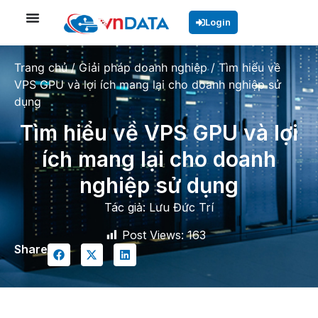
Login
Trang chủ
/
Giải pháp doanh nghiệp
/
Tìm hiểu về
VPS GPU và lợi ích mang lại cho doanh nghiệp sử
dụng
Tìm hiểu về VPS GPU và lợi
ích mang lại cho doanh
nghiệp sử dụng
Tác giả:
Lưu Đức Trí
Post Views:
163
Share