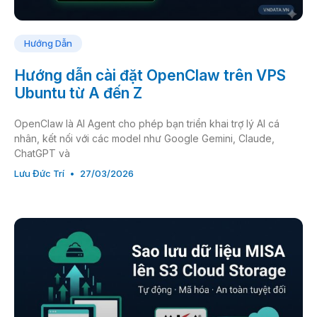
Hướng Dẫn
Hướng dẫn cài đặt OpenClaw trên VPS
Ubuntu từ A đến Z
OpenClaw là AI Agent cho phép bạn triển khai trợ lý AI cá
nhân, kết nối với các model như Google Gemini, Claude,
ChatGPT và
Lưu Đức Trí
27/03/2026