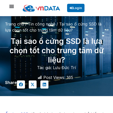
Login
Trang chủ
/
Tin công nghệ
/
Tại sao ổ cứng SSD là
lựa chọn tốt cho trung tâm dữ liệu?
Tại sao ổ cứng SSD là lựa
chọn tốt cho trung tâm dữ
liệu?
Tác giả:
Lưu Đức Trí
Post Views:
165
Share