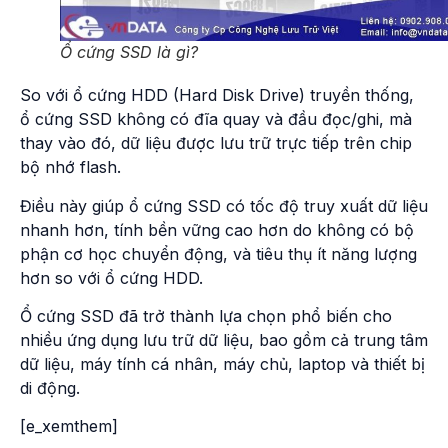
Ổ cứng SSD là gì?
So với ổ cứng HDD (Hard Disk Drive) truyền thống,
ổ cứng SSD không có đĩa quay và đầu đọc/ghi, mà
thay vào đó, dữ liệu được lưu trữ trực tiếp trên chip
bộ nhớ flash.
Điều này giúp ổ cứng SSD có tốc độ truy xuất dữ liệu
nhanh hơn, tính bền vững cao hơn do không có bộ
phận cơ học chuyển động, và tiêu thụ ít năng lượng
hơn so với ổ cứng HDD.
Ổ cứng SSD đã trở thành lựa chọn phổ biến cho
nhiều ứng dụng lưu trữ dữ liệu, bao gồm cả trung tâm
dữ liệu, máy tính cá nhân, máy chủ, laptop và thiết bị
di động.
[e_xemthem]