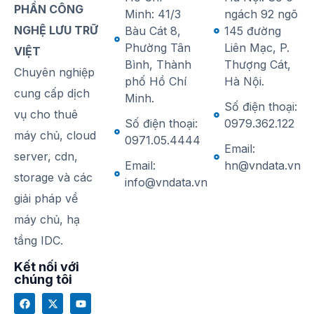
PHẦN CÔNG
Minh: 41/3
ngách 92 ngõ
NGHỆ LƯU TRỮ
Bàu Cát 8,
145 đường
Phường Tân
Liên Mạc, P.
VIỆT
Bình, Thành
Thượng Cát,
Chuyên nghiệp
phố Hồ Chí
Hà Nội.
cung cấp dịch
Minh.
Số điện thoại:
vụ cho thuê
Số điện thoại:
0979.362.122
máy chủ, cloud
0971.05.4444
Email:
server, cdn,
Email:
hn@vndata.vn
storage và các
info@vndata.vn
giải pháp về
máy chủ, hạ
tầng IDC.
Kết nối với
chúng tôi